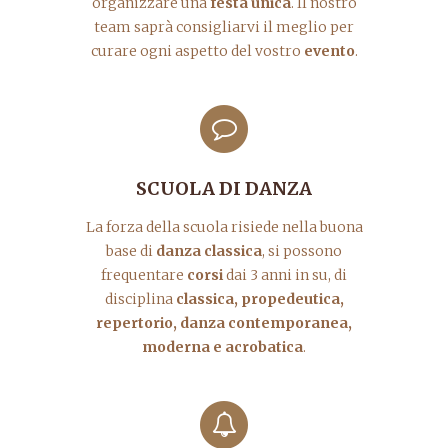
organizzare una
festa unica
. Il nostro
team saprà consigliarvi il meglio per
curare ogni aspetto del vostro
evento
.
SCUOLA DI DANZA
La forza della scuola risiede nella buona
base di
danza classica
, si possono
frequentare
corsi
dai 3 anni in su, di
disciplina
classica, propedeutica,
repertorio, danza contemporanea,
moderna e acrobatica
.