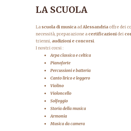
LA SCUOLA
La
scuola di musica
ad
Alessandria
offre dei c
necessità, preparazione a
certificazioni
dei
co
trienni,
audizioni e concorsi
.
I nostri corsi :
Arpa classica e celtica
Pianoforte
Percussioni e batteria
Canto lirico e leggero
Violino
Violoncello
Solfeggio
Storia della musica
Armonia
Musica da camera