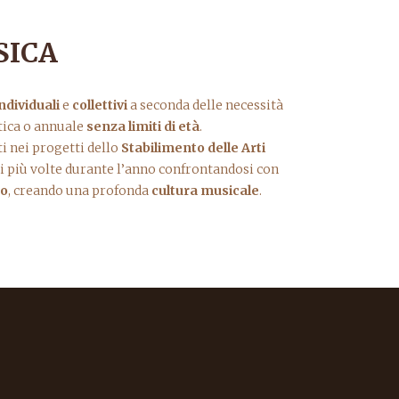
SICA
ndividuali
e
collettivi
a seconda delle necessità
tica o annuale
senza limiti di età
.
ti nei progetti dello
Stabilimento delle Arti
rsi più volte durante l’anno confrontandosi con
co
, creando una profonda
cultura musicale
.