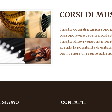
CORSI DI MU
I nostri
corsi di musica
sono
i
possono avere cadenza scolas
I nostri allievi vengono inseri
avendo la possibilità di esibi
ogni genere di
evento artisti
I SIAMO
CONTATTI